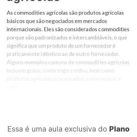
As commodities agrícolas são produtos agrícolas
básicos que são negociados em mercados
internacionais. Eles são considerados commodities
porque são padronizados e intercambiáveis, o que
significa que um produto de um fornecedor é
praticamente idêntico ao de outro fornecedor.
Alguns exemplos comuns de commodities agrícolas
incluem grãos, como trigo e milho, bem como
produtos agrícolas processados, como açúcar e
café.
O mercado de commodities agrícolas é importante
porque fornece uma forma para os produtores e
compradores se comunicarem sobre o preço e a
disponibilidade de produtos agrícolas. Isso ajuda a
Essa é uma aula exclusiva do
Plano
estabilizar os preços e a garantir que haja um