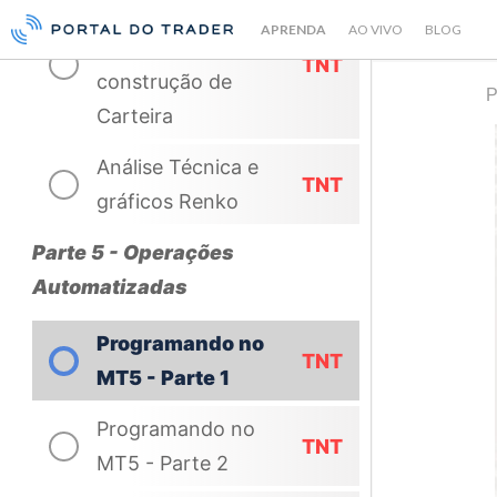
Análise Técnica
APRENDA
AO VIVO
BLOG
focada na
TNT
construção de
P
Carteira
Análise Técnica e
TNT
gráficos Renko
Parte 5 - Operações
Automatizadas
Programando no
TNT
MT5 - Parte 1
Programando no
TNT
MT5 - Parte 2