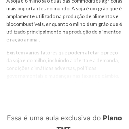
A soja e o milho são duas das commodities agrícolas
mais importantes no mundo. A soja é um grão que é
amplamente utilizado na produção de alimentos e
biocombustíveis, enquanto o milho é um grão que é
utilizado principalmente na produção de alimentos
e ração animal.
Existem vários fatores que podem afetar o preço
da soja e do milho, incluindo a oferta e a demanda,
condições climáticas adversas, políticas
governamentais e mudanças nas taxas de câmbio.
Por exemplo, se houver uma alta demanda por
biocombustíveis, isso pode levar a um aumento no
preço da soja. Por outro lado, se houver uma oferta
excessiva de milho, isso pode levar a uma queda no
preço do milho.
Essa é uma aula exclusiva do
Plano
Os investidores podem negociar soja e milho