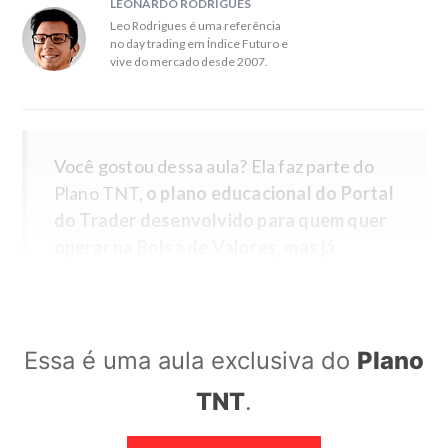
LEONARDO RODRIGUES
Leo Rodrigues é uma referência
no day trading em Índice Futuro e
vive do mercado desde 2007.
Você gostou dessa aula? Ela faz parte do
Plano TNT,
o plano educacional do Portal
do Trader desenvolvido para quem quer
operar na Bolsa de Valores, mas já
entendeu que não existem fórmulas
mágicas nem soluções milagrosas para o
mercado
.
Essa é uma aula exclusiva do
Plano
Se já ficou claro para você que o único
TNT
.
caminho viável para resultados
consistentes na Bolsa é através do