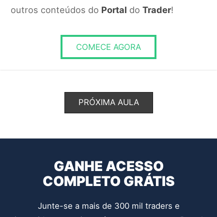
Pontos de Entrada.
outros conteúdos do
Portal
do
Trader
!
RESPONDER
COMECE AGORA
PRÓXIMA AULA
GANHE ACESSO
COMPLETO GRÁTIS
Junte-se a mais de 300 mil traders e