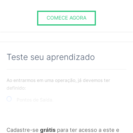
RESPONDER
COMECE AGORA
Teste seu aprendizado
Ao entrarmos em uma operação, já devemos ter
definido:
Pontos de Saída.
Todas as alternativas estão corretas.
Risco financeiro.
Cadastre-se
grátis
para ter acesso a este e