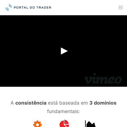
A
consistência
está baseada em
3 domínios
fundamentais: