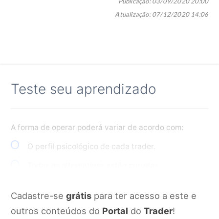
Publicação:
03/09/2020 20:00
Atualização:
07/12/2020 14:06
Teste seu aprendizado
A forma de operar poderá variar de acordo com:
O perfil psicológico de cada trader.
Todas as alternativas estão corretas.
O sistema operacional utilizado.
Cadastre-se
grátis
para ter acesso a este e
Dados de mercado e notícias.
outros conteúdos do
Portal
do
Trader
!