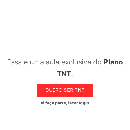
Essa é uma aula exclusiva do
Plano
Straddle, Strangle, Strip e Strap
TNT
.
Consistem na compra de
calls
e
puts
e precisam de
um movimento forte do preço da ação para que
QUERO SER TNT
sejam vencedoras – daí o termo “compra de
volatilidade”. São estratégias de ganho infinito, mas
Já faço parte, fazer login.
de perdas limitadas ao que se gastou para comprar
as opções.