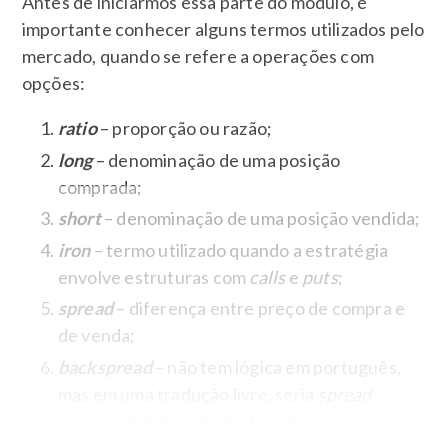
Antes de iniciarmos essa parte do módulo, é
importante conhecer alguns termos utilizados pelo
mercado, quando se refere a operações com
opções:
ratio
– proporção ou razão;
long
– denominação de uma posição
comprada;
short
– denominação de uma posição vendida;
iron
– termo utilizado quando a estratégia
envolve estruturas com
calls
e
puts
;
spread
– diferença entre preço de compra e
de venda;
backspread
– não tem lógica em português,
mas em uma tradução livre, seria
spread
reverso. A figura abaixo tornará o
entendimento mais claro: