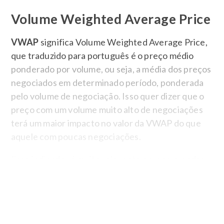
Volume Weighted Average Price
VWAP
significa Volume Weighted Average Price,
que traduzido para português é o preço médio
ponderado por volume, ou seja, a média dos preços
negociados em determinado período, ponderada
pelo volume de negociação. Isso quer dizer que o
preço com um volume muito alto de negociações
terá um maior impacto no valor da VWAP do que
aquele com poucas negociações.
Esse indicador é muito relevante para os grandes
investidores, pois a sua visualização permite
identificar os preços que tiveram maior liquidez.
Essa identificação permite que haja uma barreira
ao avanço dos preços naquele ponto, gerando,