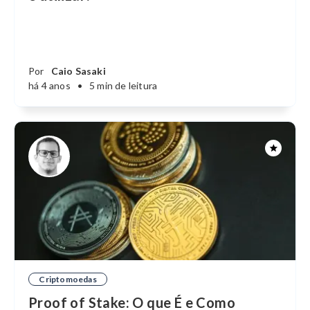
Por
Caio Sasaki
há 4 anos
•
5 min de leitura
Criptomoedas
Proof of Stake: O que É e Como