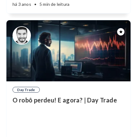
há 3 anos
•
5 min de leitura
Day Trade
O robô perdeu! E agora? | Day Trade