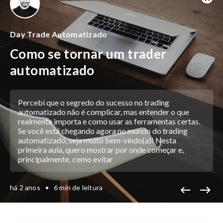
Day Trade Automatizado
Como se tornar um trader
automatizado
Percebi que o segredo do sucesso no trading
automatizado não é complicar, mas entender o que
realmente importa e como usar as ferramentas certas.
Se você está chegando agora no mundo do trading
automatizado, seja muito bem-vindo(a)! Nesta
primeira aula, quero mostrar por onde começar e,
principalmente, como evitar
há 2 anos
•
6 min de leitura