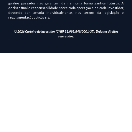
ganhos passados não garantem de nenhuma forma ganhos futuros. A
decisão final e responsabilidade sobre cada operação é de cada investidor,
devendo ser tomada individualmente, nos termos da legislação e
regulamentação aplicáveis.
© 2026 Carteira do Investidor (CNPJ:31.993.849/0001-37). Todos os direitos
reservados.