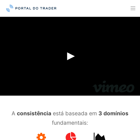
A
consistência
está baseada em
3 domínios
fundamentais: