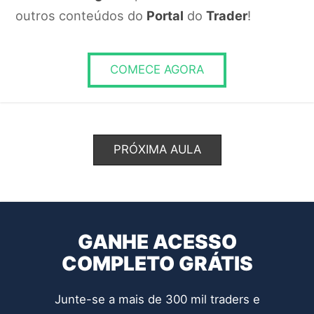
O sistema operacional utilizado.
outros conteúdos do
Portal
do
Trader
!
RESPONDER
COMECE AGORA
PRÓXIMA AULA
GANHE ACESSO
COMPLETO GRÁTIS
Junte-se a mais de 300 mil traders e