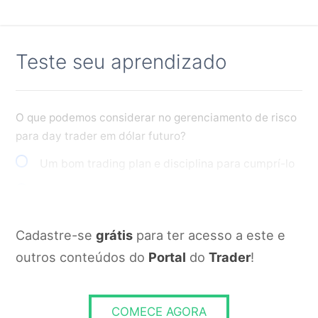
Teste seu aprendizado
O que podemos considerar no gerenciamento de risco
para day trader em dólar futuro?
Um bom trading plan e disciplina para cumprí-lo
Todas as alternativas estão corretas
Metas e limites de perda definidos por dia
Cadastre-se
grátis
para ter acesso a este e
Margem de garantia
outros conteúdos do
Portal
do
Trader
!
RESPONDER
COMECE AGORA