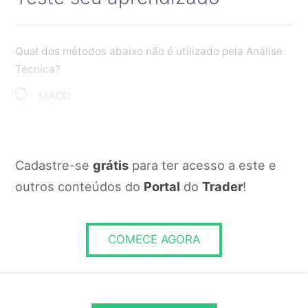
Qual dos métodos abaixo não é utilizado pela Análise
Técnica?
MACD.
IFR.
Ondas de Elliott.
Cadastre-se
grátis
para ter acesso a este e
Múltiplos Financeiros.
outros conteúdos do
Portal
do
Trader
!
RESPONDER
COMECE AGORA