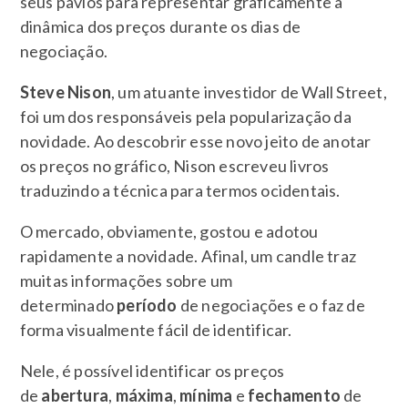
seus pavios para representar graficamente a
dinâmica dos preços durante os dias de
negociação.
Steve Nison
, um atuante investidor de Wall Street,
foi um dos responsáveis pela popularização da
novidade. Ao descobrir esse novo jeito de anotar
os preços no gráfico, Nison escreveu livros
traduzindo a técnica para termos ocidentais.
O mercado, obviamente, gostou e adotou
rapidamente a novidade. Afinal, um candle traz
muitas informações sobre um
determinado
período
de negociações e o faz de
forma visualmente fácil de identificar.
Nele, é possível identificar os preços
de
abertura
,
máxima
,
mínima
e
fechamento
de