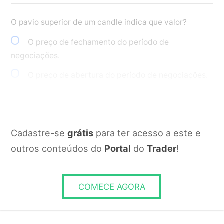
O pavio superior de um candle indica que valor?
O preço de fechamento do período de
negociações.
O preço de abertura do período de negociações.
O valor mínimo atingido durante o período de
negociações.
O valor máximo atingido durante o período de
Cadastre-se
grátis
para ter acesso a este e
negociações.
outros conteúdos do
Portal
do
Trader
!
RESPONDER
COMECE AGORA