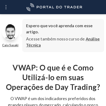
O que você quer
Ir
aprender?
Espero que você aprenda com esse
artigo.
Acesse também nosso curso de
Análise
Técnica
Caio Sasaki
VWAP: O que é e Como
Utilizá-lo em suas
Operações de Day Trading?
O VWAP é um dos indicadores preferidos dos
grandes players do mercado, calculando o preço