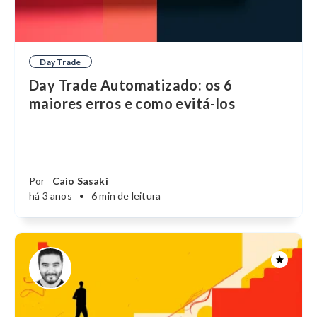
Day Trade
Day Trade Automatizado: os 6
maiores erros e como evitá-los
Por
Caio Sasaki
há 3 anos
•
6 min de leitura