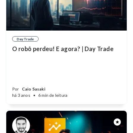
Day Trade
O robô perdeu! E agora? | Day Trade
Por
Caio Sasaki
há 3 anos
•
6 min de leitura