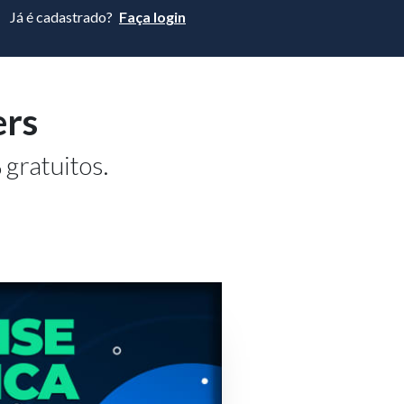
Já é cadastrado?
Faça login
ers
gratuitos.