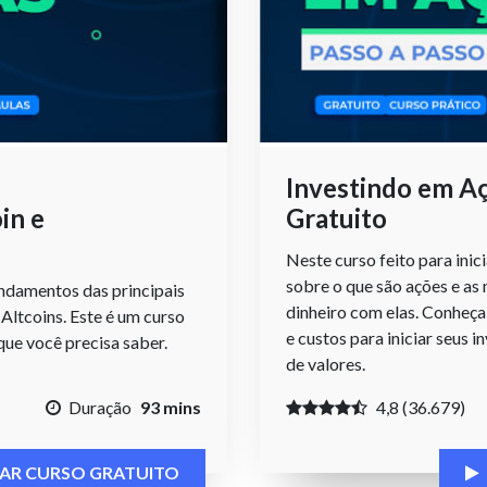
Investindo em A
in e
Gratuito
Neste curso feito para ini
sobre o que são ações e as
ndamentos das principais
dinheiro com elas. Conheça
Altcoins. Este é um curso
e custos para iniciar seus 
que você precisa saber.
de valores.
Duração
93 mins
4,8 (36.679)
CIAR CURSO GRATUITO