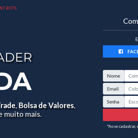
NT BOTS
Come
E
FAC
ADER
DA
Nome
Email
Senha
Trade
,
Bolsa de Valores
,
e muito mais.
*Ao se cadastrar,