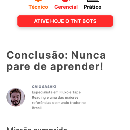
Técnico
Gerencial
Prático
ATIVE HOJE O TNT BOTS
Conclusão:
Nunca
pare de aprender!
CAIO SASAKI
Especialista em Fluxo e Tape
Reading e uma das maiores
referências do mundo trader no
Brasil.
Missão cumprida