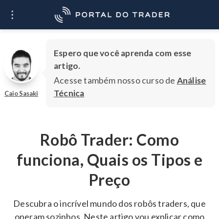
O que você quer
Ir
aprender?
Espero que você aprenda com esse
artigo.
Acesse também nosso curso de
Análise
Técnica
Caio Sasaki
Robô Trader: Como
funciona, Quais os Tipos e
Preço
Descubra o incrível mundo dos robôs traders, que
operam sozinhos. Neste artigo vou explicar como