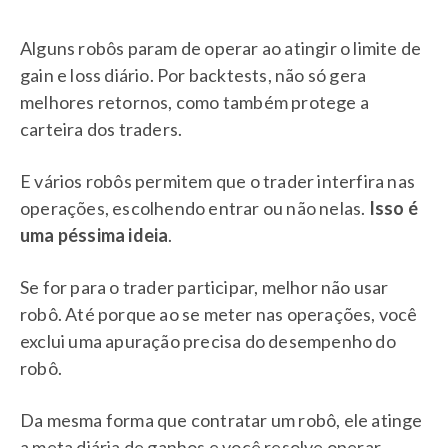
Alguns robôs param de operar ao atingir o limite de
gain e loss diário. Por backtests, não só gera
melhores retornos, como também protege a
carteira dos traders.
E vários robôs permitem que o trader interfira nas
operações, escolhendo entrar ou não nelas.
Isso é
uma péssima ideia
.
Se for para o trader participar, melhor não usar
robô. Até porque ao se meter nas operações, você
exclui uma apuração precisa do desempenho do
robô.
Da mesma forma que contratar um robô, ele atinge
a meta diária de ganhos e você resolve operar