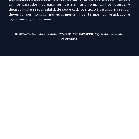
ganhos passados não garantem de nenhuma forma ganhos futuros. A
decisão final e responsabilidade sobre cada operação é de cada investidor,
devendo ser tomada individualmente, nos termos da legislação e
regulamentação aplicáveis.
© 2026 Carteira do Investidor (CNPJ:31.993.849/0001-37). Todos os direitos
reservados.