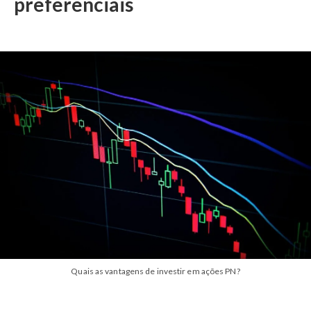
preferenciais
Quais as vantagens de investir em ações PN?