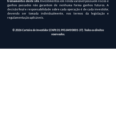
treinamentos deste site
. Investimentos em renda variável possuem riscos e
ganhos passados não garantem de nenhuma forma ganhos futuros. A
decisão final e responsabilidade sobre cada operação é de cada investidor,
devendo ser tomada individualmente, nos termos da legislação e
regulamentação aplicáveis.
© 2026 Carteira do Investidor (CNPJ:31.993.849/0001-37). Todos os direitos
reservados.