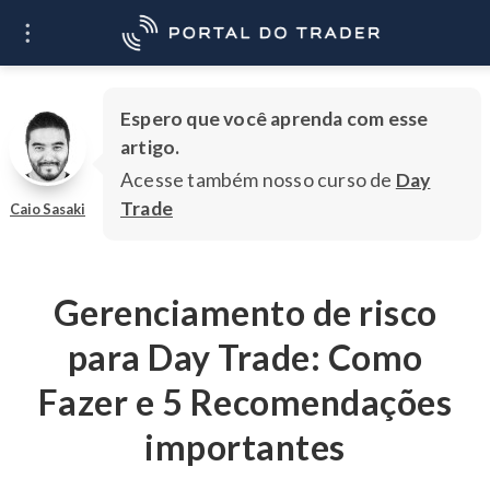
O que você quer
Ir
aprender?
Espero que você aprenda com esse
artigo.
Acesse também nosso curso de
Day
Trade
Caio Sasaki
Gerenciamento de risco
para Day Trade: Como
Fazer e 5 Recomendações
importantes