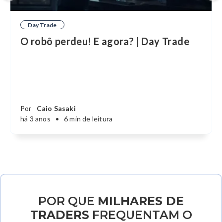
Day Trade
O robô perdeu! E agora? | Day Trade
Por
Caio Sasaki
há 3 anos
•
6 min de leitura
POR QUE
MILHARES DE
TRADERS
FREQUENTAM O