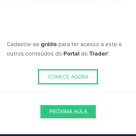
Com lotes expressivos posicionados na venda, no
Book
Com maior volume de vendas do que compras a
mercado
Com lotes posicionados na venda sendo
Cadastre-se
grátis
para ter acesso a este e
consumidos
outros conteúdos do
Portal
do
Trader
!
RESPONDER
COMECE AGORA
PRÓXIMA AULA