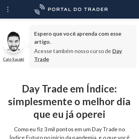
O que você quer
Ir
aprender?
Espero que você aprenda com esse
artigo.
Acesse também nosso curso de
Day
Trade
Caio Sasaki
Day Trade em Índice:
simplesmente o melhor dia
que eu já operei
Como eu fiz 3 mil pontos em um Day Trade no
Índice Futuro no início da pandemia, e o que você