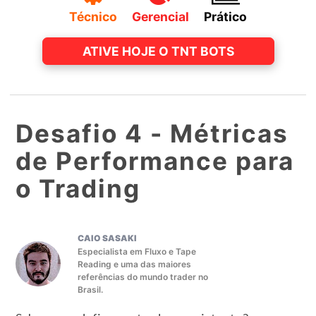
Técnico
Gerencial
Prático
ATIVE HOJE O TNT BOTS
Desafio 4 -
Métricas
de Performance para
o Trading
CAIO SASAKI
Especialista em Fluxo e Tape
Reading e uma das maiores
referências do mundo trader no
Brasil.