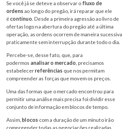
Se você já se deteve a observar o
fluxo de
ordens
ao longo do pregão, irá reparar que ele
é
contínuo
. Desde a primeira agressão ao livro de
ofertas logo na abertura do pregão até a última
operação, as ordens ocorrem de maneira sucessiva
praticamente sem interrupção durante todo o dia.
Percebe-se, desse fato, que, para
podermos
analisar o mercado
, precisamos
estabelecer
referências
que nos permitam
compreender as forças que movem os preços.
Uma das formas que o mercado encontrou para
permitir uma análise mais precisa foi dividir esse
conjunto de informação em blocos de tempo.
Assim,
blocos
com a duração de um minuto irão
compreender todas as negociações realizadas